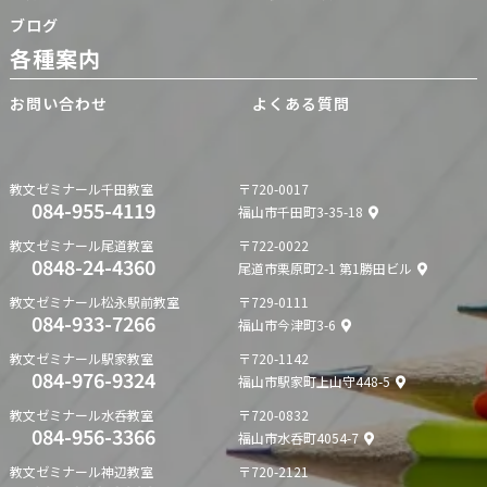
ブログ
各種案内
お問い合わせ
よくある質問
教文ゼミナール
千田教室
〒720-0017
084-955-4119
福山市千田町3-35-18
教文ゼミナール
尾道教室
〒722-0022
0848-24-4360
尾道市栗原町2-1 第1勝田ビル
教文ゼミナール
松永駅前教室
〒729-0111
084-933-7266
福山市今津町3-6
教文ゼミナール
駅家教室
〒720-1142
084-976-9324
福山市駅家町上山守448-5
教文ゼミナール
水呑教室
〒720-0832
084-956-3366
福山市水呑町4054-7
教文ゼミナール
神辺教室
〒720-2121