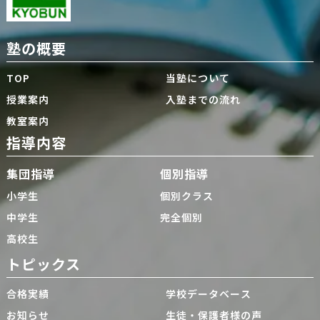
塾の概要
TOP
当塾について
授業案内
入塾までの流れ
教室案内
指導内容
集団指導
個別指導
小学生
個別クラス
中学生
完全個別
高校生
トピックス
合格実績
学校データベース
お知らせ
生徒・保護者様の声