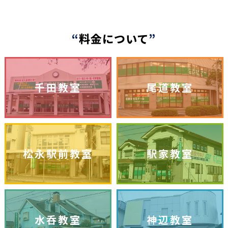
“
料金について
”
千田教室
尾道教室
松永駅前教室
駅家教室
水呑教室
神辺教室