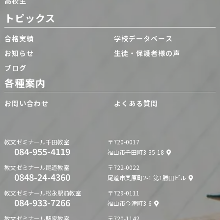
高校生
トピックス
合格実績
学校データベース
お知らせ
生徒・保護者様の声
ブログ
各種案内
お問い合わせ
よくある質問
教文ゼミナール
千田教室
〒720-0017
084-955-4119
福山市千田町3-35-18
教文ゼミナール
尾道教室
〒722-0022
0848-24-4360
尾道市栗原町2-1 第1勝田ビル
教文ゼミナール
松永駅前教室
〒729-0111
084-933-7266
福山市今津町3-6
教文ゼミナール
駅家教室
〒720-1142