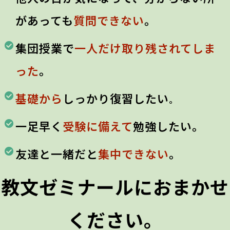
があっても
質問できない
。
集団授業で
一人だけ取り残されてしま
った
。
基礎から
しっかり復習したい
。
一足早く
受験に備えて
勉強したい。
友達と一緒だと
集中できない
。
教文ゼミナールにおまかせ
ください。