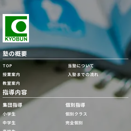
塾の概要
TOP
当塾について
授業案内
入塾までの流れ
教室案内
指導内容
集団指導
個別指導
小学生
個別クラス
中学生
完全個別