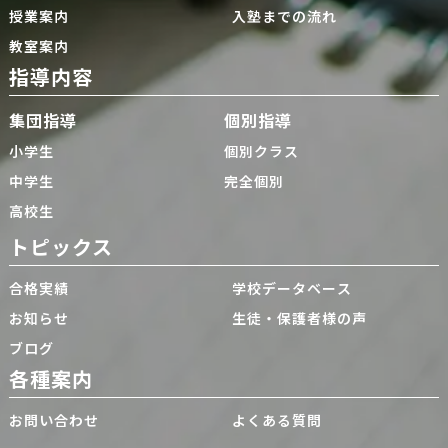
授業案内
入塾までの流れ
教室案内
指導内容
集団指導
個別指導
小学生
個別クラス
中学生
完全個別
高校生
トピックス
合格実績
学校データベース
お知らせ
生徒・保護者様の声
ブログ
各種案内
お問い合わせ
よくある質問