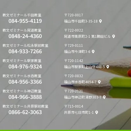
教文ゼミナール
千田教室
〒720-0017
084-955-4119
福山市千田町3-35-18
教文ゼミナール
尾道教室
〒722-0022
0848-24-4360
尾道市栗原町2-1 第1勝田ビル
教文ゼミナール
松永駅前教室
〒729-0111
084-933-7266
福山市今津町3-6
教文ゼミナール
駅家教室
〒720-1142
084-976-9324
福山市駅家町上山守448-5
教文ゼミナール
水呑教室
〒720-0832
084-956-3366
福山市水呑町4054-7
教文ゼミナール
神辺教室
〒720-2121
084-966-3888
福山市神辺町湯野303-7
教文ゼミナール
井原駅前教室
〒715-0014
0866-62-3063
井原市七日市町1-1