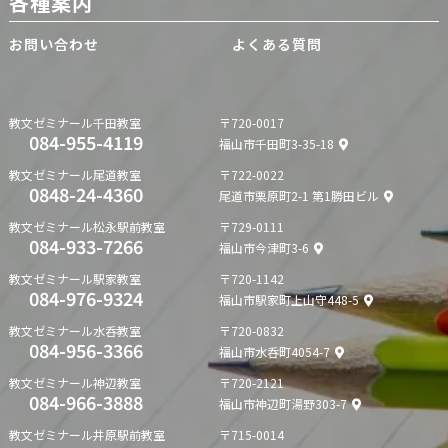
各種案内
お問い合わせ
よくある質問
教文ゼミナール
千田教室
〒720-0017
084-955-4119
福山市千田町3-35-18
教文ゼミナール
尾道教室
〒722-0022
0848-24-4360
尾道市栗原町2-1 第1勝田ビル
教文ゼミナール
松永駅前教室
〒729-0111
084-933-7266
福山市今津町3-6
教文ゼミナール
駅家教室
〒720-1142
084-976-9324
福山市駅家町上山守448-5
教文ゼミナール
水呑教室
〒720-0832
084-956-3366
福山市水呑町4054-7
教文ゼミナール
神辺教室
〒720-2121
084-966-3888
福山市神辺町湯野303-7
教文ゼミナール
井原駅前教室
〒715-0014