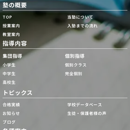
塾の概要
TOP
当塾について
授業案内
入塾までの流れ
教室案内
指導内容
集団指導
個別指導
小学生
個別クラス
中学生
完全個別
高校生
トピックス
合格実績
学校データベース
お知らせ
生徒・保護者様の声
ブログ