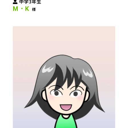
中学3年生
M・K
様