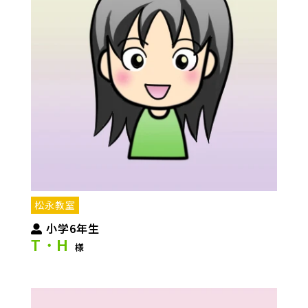
松永教室
小学6年生
T・H
様