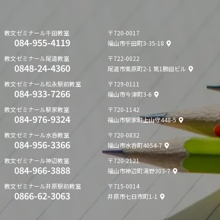
教文ゼミナール
千田教室
〒720-0017
084-955-4119
福山市千田町3-35-18
教文ゼミナール
尾道教室
〒722-0022
0848-24-4360
尾道市栗原町2-1 第1勝田ビル
教文ゼミナール
松永駅前教室
〒729-0111
084-933-7266
福山市今津町3-6
教文ゼミナール
駅家教室
〒720-1142
084-976-9324
福山市駅家町上山守448-5
教文ゼミナール
水呑教室
〒720-0832
084-956-3366
福山市水呑町4054-7
教文ゼミナール
神辺教室
〒720-2121
084-966-3888
福山市神辺町湯野303-7
教文ゼミナール
井原駅前教室
〒715-0014
0866-62-3063
井原市七日市町1-1