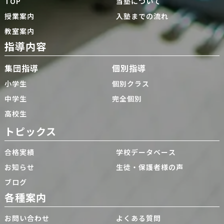
TOP
当塾について
授業案内
入塾までの流れ
教室案内
指導内容
集団指導
個別指導
小学生
個別クラス
中学生
完全個別
高校生
トピックス
合格実績
学校データベース
お知らせ
生徒・保護者様の声
ブログ
各種案内
お問い合わせ
よくある質問