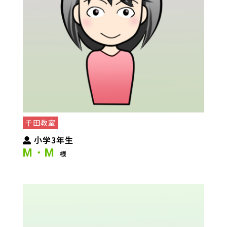
千田教室
小学3年生
M・M
様