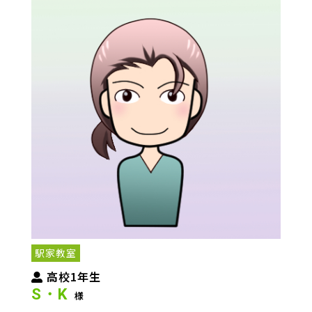
駅家教室
高校1年生
S・K
様