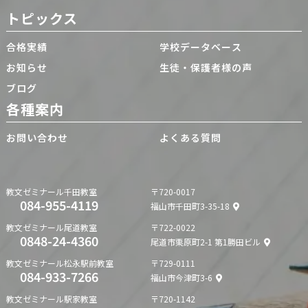
トピックス
合格実績
学校データベース
お知らせ
生徒・保護者様の声
ブログ
各種案内
お問い合わせ
よくある質問
教文ゼミナール
千田教室
〒720-0017
084-955-4119
福山市千田町3-35-18
教文ゼミナール
尾道教室
〒722-0022
0848-24-4360
尾道市栗原町2-1 第1勝田ビル
教文ゼミナール
松永駅前教室
〒729-0111
084-933-7266
福山市今津町3-6
教文ゼミナール
駅家教室
〒720-1142