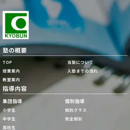
塾の概要
TOP
当塾について
授業案内
入塾までの流れ
教室案内
指導内容
集団指導
個別指導
小学生
個別クラス
中学生
完全個別
高校生