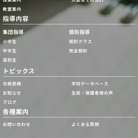
教室案内
指導内容
集団指導
個別指導
小学生
個別クラス
中学生
完全個別
高校生
トピックス
合格実績
学校データベース
お知らせ
生徒・保護者様の声
ブログ
各種案内
お問い合わせ
よくある質問