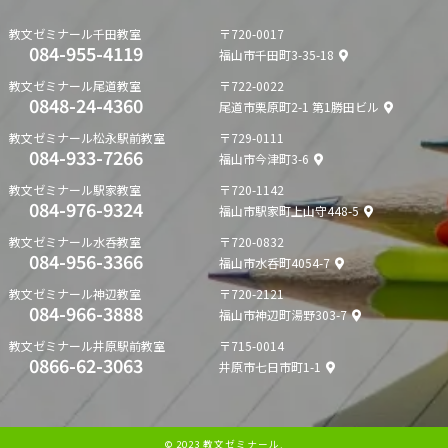
教文ゼミナール
千田教室
〒720-0017
084-955-4119
福山市千田町3-35-18
教文ゼミナール
尾道教室
〒722-0022
0848-24-4360
尾道市栗原町2-1 第1勝田ビル
教文ゼミナール
松永駅前教室
〒729-0111
084-933-7266
福山市今津町3-6
教文ゼミナール
駅家教室
〒720-1142
084-976-9324
福山市駅家町上山守448-5
教文ゼミナール
水呑教室
〒720-0832
084-956-3366
福山市水呑町4054-7
教文ゼミナール
神辺教室
〒720-2121
084-966-3888
福山市神辺町湯野303-7
教文ゼミナール
井原駅前教室
〒715-0014
0866-62-3063
井原市七日市町1-1
© 2023 教文ゼミナール.