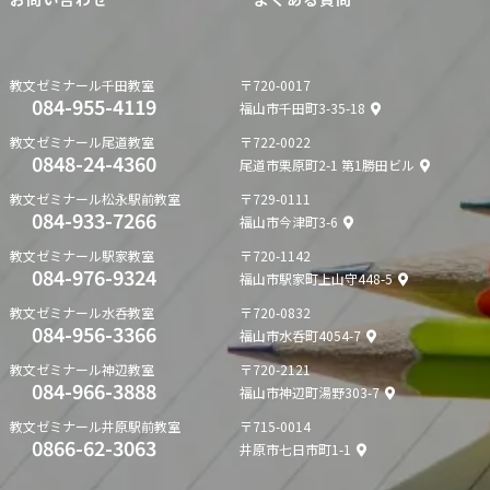
教文ゼミナール
千田教室
〒720-0017
084-955-4119
福山市千田町3-35-18
教文ゼミナール
尾道教室
〒722-0022
0848-24-4360
尾道市栗原町2-1 第1勝田ビル
教文ゼミナール
松永駅前教室
〒729-0111
084-933-7266
福山市今津町3-6
教文ゼミナール
駅家教室
〒720-1142
084-976-9324
福山市駅家町上山守448-5
教文ゼミナール
水呑教室
〒720-0832
084-956-3366
福山市水呑町4054-7
教文ゼミナール
神辺教室
〒720-2121
084-966-3888
福山市神辺町湯野303-7
教文ゼミナール
井原駅前教室
〒715-0014
0866-62-3063
井原市七日市町1-1