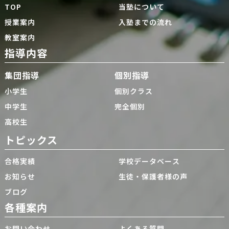
TOP
当塾について
授業案内
入塾までの流れ
教室案内
指導内容
集団指導
個別指導
小学生
個別クラス
中学生
完全個別
高校生
トピックス
合格実績
学校データベース
お知らせ
生徒・保護者様の声
ブログ
各種案内
お問い合わせ
よくある質問