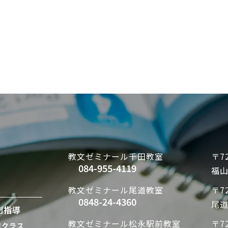
教文ゼミナール
千田教室
〒72
084-955-4119
福山
教文ゼミナール
尾道教室
〒72
0848-24-4360
尾道
別指導
教文ゼミナール
松永駅前教室
〒72
別クラス