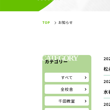
TOP
お知らせ
CATEGORY
20
カテゴリー
松
すべて
20
全校舎
水
千田教室
20