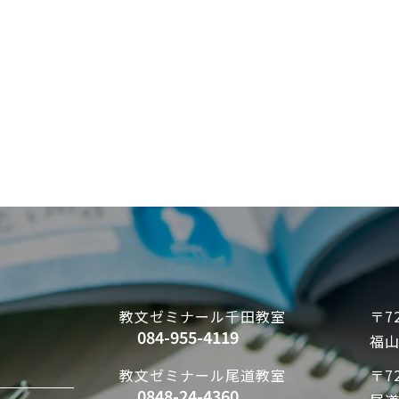
教文ゼミナール
千田教室
〒72
084-955-4119
福山
教文ゼミナール
尾道教室
〒72
0848-24-4360