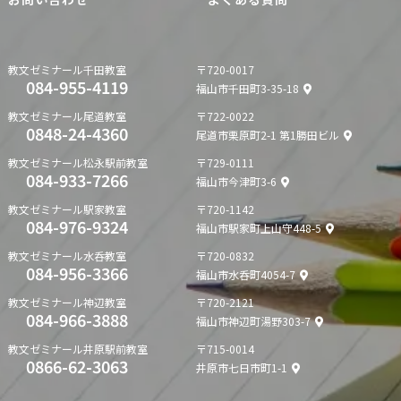
教文ゼミナール
千田教室
〒720-0017
084-955-4119
福山市千田町3-35-18
教文ゼミナール
尾道教室
〒722-0022
0848-24-4360
尾道市栗原町2-1 第1勝田ビル
教文ゼミナール
松永駅前教室
〒729-0111
084-933-7266
福山市今津町3-6
教文ゼミナール
駅家教室
〒720-1142
084-976-9324
福山市駅家町上山守448-5
教文ゼミナール
水呑教室
〒720-0832
084-956-3366
福山市水呑町4054-7
教文ゼミナール
神辺教室
〒720-2121
084-966-3888
福山市神辺町湯野303-7
教文ゼミナール
井原駅前教室
〒715-0014
0866-62-3063
井原市七日市町1-1