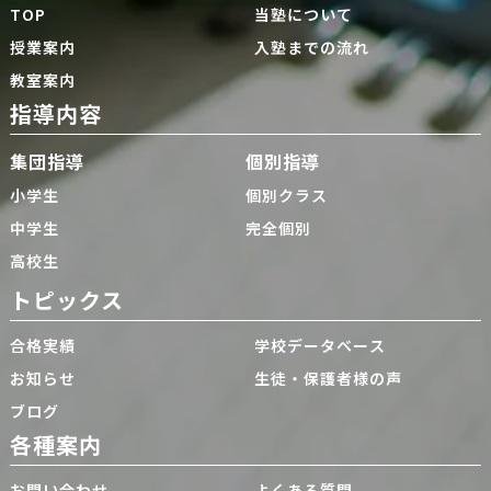
TOP
当塾について
授業案内
入塾までの流れ
教室案内
指導内容
集団指導
個別指導
小学生
個別クラス
中学生
完全個別
高校生
トピックス
合格実績
学校データベース
お知らせ
生徒・保護者様の声
ブログ
各種案内
お問い合わせ
よくある質問